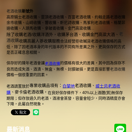
老酒收購
新號外
高原騎士老酒收購、雲頂老酒收購、百富老酒收購、約翰走路老酒收購
余市收購、山崎收購、響收購、軒尼詩收購、馬爹利老酒收購、格蘭菲
迪收購、人頭馬收購、拿破崙收購、金門高粱收購...
老
除了收購老酒/收購洋酒外，收購茅台酒、收購金門高粱大酒、
酒收購
收購高麗人蔘收購服務
合法經營拒收贓貨老酒收購價格的高
低，除了因老酒本身的年代版本的不同有所差異之外，更與保存的方式
是否正確息息相關。
保存好的陳年老酒會讓
的價格有很大的差異，其中因為保存不
老酒收購
良而造成失酒、酒漬、無盒、無標、封膜破損，更是直接影響
老酒收購
價格一個很重要的因素。
專業收購品項有：
老酒收購、
白蘭地
威士忌老酒收
老酒請置放於
、麥卡倫老酒收購，
購
在良好保存條件下，40%以上酒體(質)無保存
期限；但存放過久的老酒，酒液會蒸發，容量會短少，同時酒精度亦會
下降，此屬自然現象。
最新消息