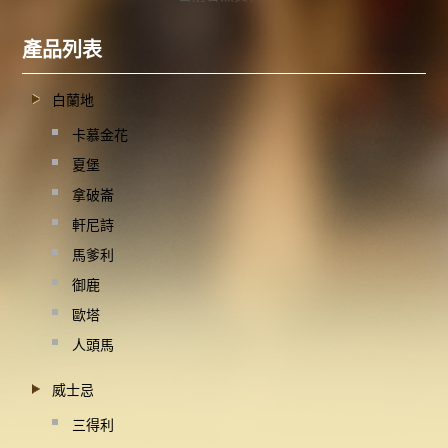
產品列表
白蘭地
卡慕金花
夏堡
拿破崙
軒尼詩
馬爹利
御鹿
歐塔
人頭馬
威士忌
三得利