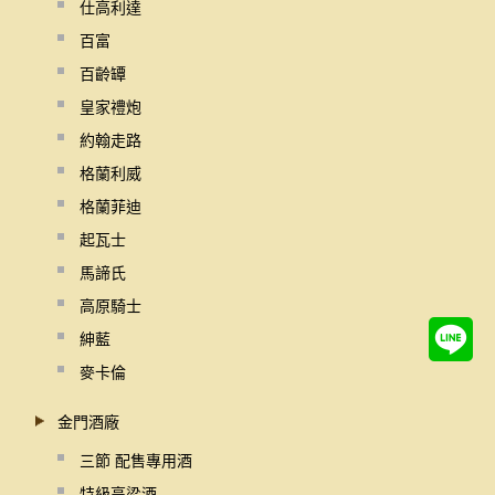
仕高利達
百富
百齡罈
皇家禮炮
約翰走路
格蘭利威
格蘭菲迪
起瓦士
馬諦氏
高原騎士
紳藍
麥卡倫
金門酒廠
三節 配售專用酒
特級高梁酒