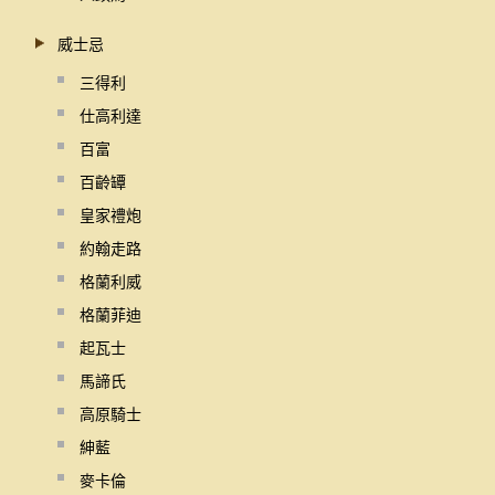
威士忌
三得利
仕高利達
百富
百齡罈
皇家禮炮
約翰走路
格蘭利威
格蘭菲迪
起瓦士
馬諦氏
高原騎士
紳藍
麥卡倫