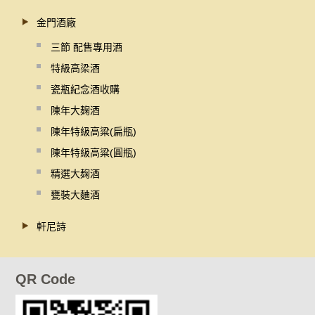
金門酒廠
三節 配售專用酒
特級高梁酒
瓷瓶紀念酒收購
陳年大麹酒
陳年特級高粱(扁瓶)
陳年特級高粱(圓瓶)
精選大麹酒
甕裝大麯酒
軒尼詩
QR Code