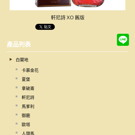
軒尼詩 XO 舊版
產品列表
白蘭地
卡慕金花
夏堡
拿破崙
軒尼詩
馬爹利
御鹿
歐塔
人頭馬