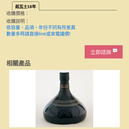
起瓦士18年
收購價格：
歡迎來電洽詢!
收購說明：
依容量、品項、年份不同有所差異
數量多時請直接line或來電議價!
立即諮詢
相關產品