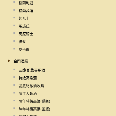
格蘭利威
格蘭菲迪
起瓦士
馬諦氏
高原騎士
紳藍
麥卡倫
金門酒廠
三節 配售專用酒
特級高梁酒
瓷瓶紀念酒收購
陳年大麹酒
陳年特級高粱(扁瓶)
陳年特級高粱(圓瓶)