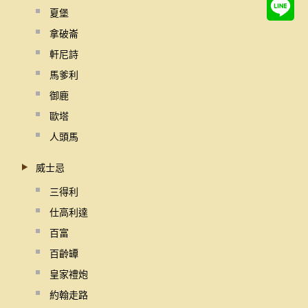
夏堡
拿破崙
軒尼詩
馬爹利
御鹿
歐塔
人頭馬
威士忌
三得利
仕高利達
百富
百齡罈
皇家禮炮
約翰走路