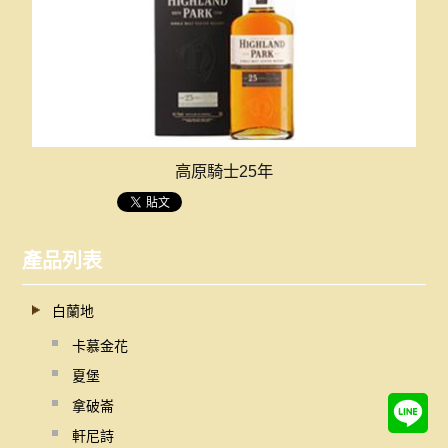
高原騎士25年
產品列表
白蘭地
卡慕金花
夏堡
拿破崙
軒尼詩