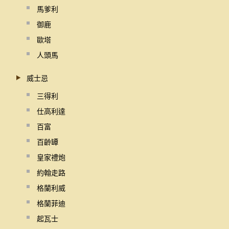
馬爹利
御鹿
歐塔
人頭馬
威士忌
三得利
仕高利達
百富
百齡罈
皇家禮炮
約翰走路
格蘭利威
格蘭菲迪
起瓦士