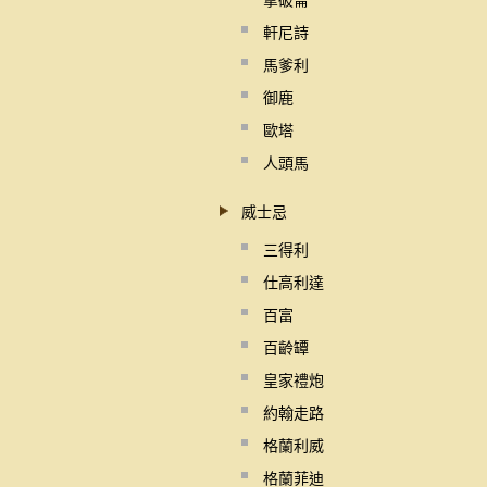
拿破崙
軒尼詩
馬爹利
御鹿
歐塔
人頭馬
威士忌
三得利
仕高利達
百富
百齡罈
皇家禮炮
約翰走路
格蘭利威
格蘭菲迪