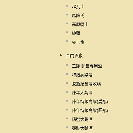
起瓦士
馬諦氏
高原騎士
紳藍
麥卡倫
金門酒廠
三節 配售專用酒
特級高梁酒
瓷瓶紀念酒收購
陳年大麹酒
陳年特級高粱(扁瓶)
陳年特級高粱(圓瓶)
精選大麹酒
甕裝大麯酒