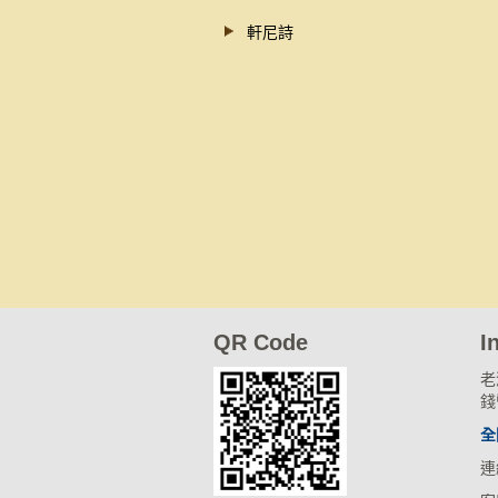
軒尼詩
QR Code
I
老
錢
全
連